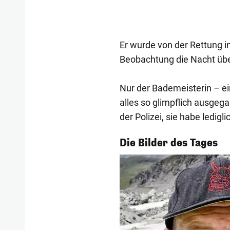
Er wurde von der Rettung i
Beobachtung die Nacht über 
Nur der Bademeisterin – ein
alles so glimpflich ausgeg
der Polizei, sie habe ledigli
1/54
Die Bilder des Tages