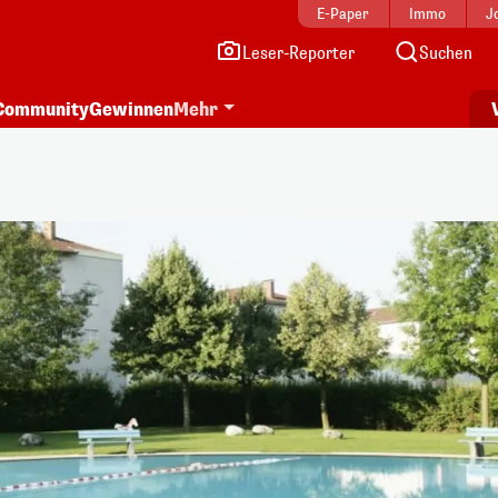
E-Paper
Immo
J
Leser-Reporter
Suchen
Community
Gewinnen
Mehr