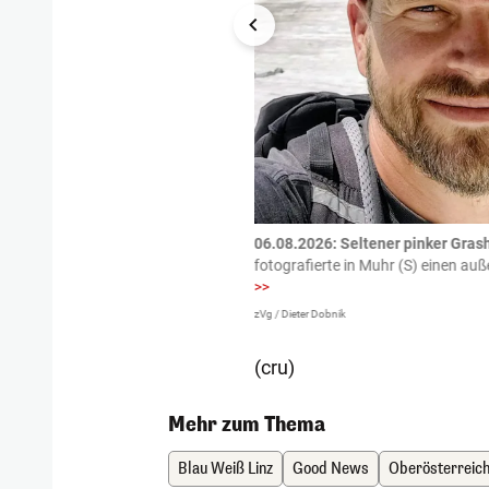
tzte.
Zu einem tragischen
06.08.2026: Seltener pinker Grash
igen gekommen.
Bei einem Frontal-
fotografierte in Muhr (S) einen a
>>
zVg / Dieter Dobnik
(cru)
Mehr zum Thema
Blau Weiß Linz
Good News
Oberösterreic