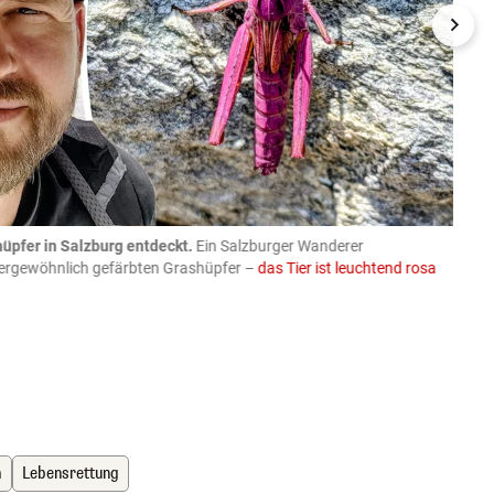
üpfer in Salzburg entdeckt.
Ein Salzburger Wanderer
05.08
ußergewöhnlich gefärbten Grashüpfer –
das Tier ist leuchtend rosa
schlie
APA-Imag
h
Lebensrettung