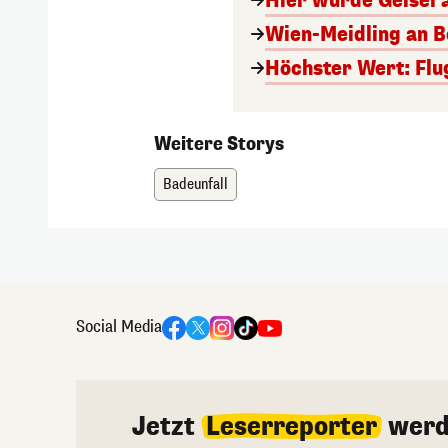
Hier wurde Geisel 
Wien-Meidling an Bo
Höchster Wert: Flu
Weitere Storys
Badeunfall
Social Media
Jetzt
Leserreporter
werd