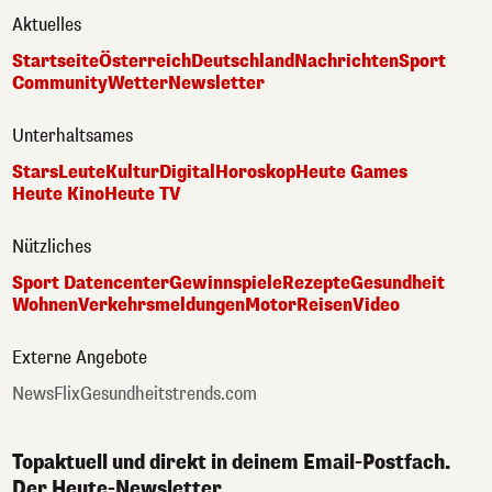
Aktuelles
Startseite
Österreich
Deutschland
Nachrichten
Sport
Community
Wetter
Newsletter
Unterhaltsames
Stars
Leute
Kultur
Digital
Horoskop
Heute Games
Heute Kino
Heute TV
Nützliches
Sport Datencenter
Gewinnspiele
Rezepte
Gesundheit
Wohnen
Verkehrsmeldungen
Motor
Reisen
Video
Externe Angebote
NewsFlix
Gesundheitstrends.com
Topaktuell und direkt in deinem Email-Postfach.
Der Heute-Newsletter.