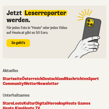
Jetzt
Leserreporter
werden.
Für jedes Foto in "Heute" oder jedes Video
auf Heute.at gibt es 50 Euro.
So geht's
Aktuelles
Startseite
Österreich
Deutschland
Nachrichten
Sport
Community
Wetter
Newsletter
Unterhaltsames
Stars
Leute
Kultur
Digital
Horoskop
Heute Games
Heute Kino
Heute TV