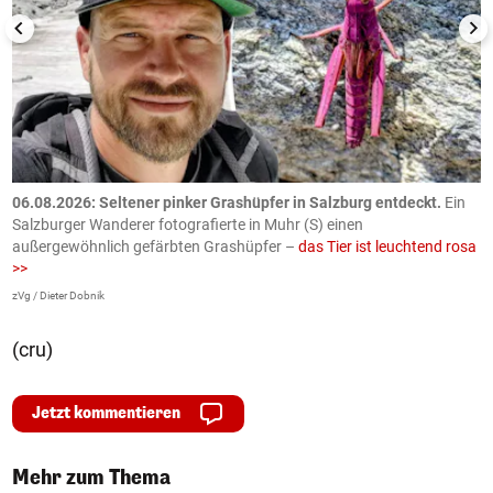
06.08.2026: Seltener pinker Grashüpfer in Salzburg entdeckt.
Ein
0
Salzburger Wanderer fotografierte in Muhr (S) einen
S
außergewöhnlich gefärbten Grashüpfer –
das Tier ist leuchtend rosa
U
>>
AP
zVg / Dieter Dobnik
(cru)
Jetzt kommentieren
Mehr zum Thema