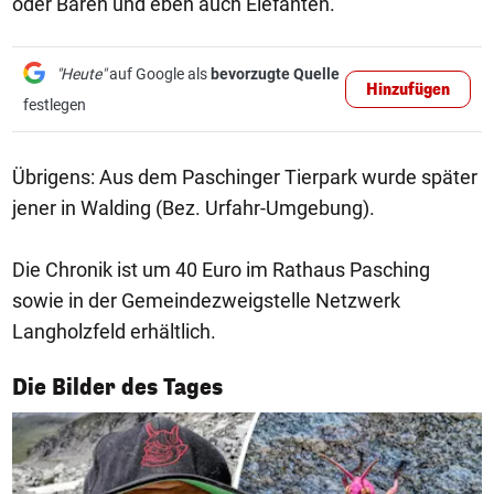
oder Bären und eben auch Elefanten.
"Heute"
auf Google als
bevorzugte Quelle
Hinzufügen
festlegen
Übrigens: Aus dem Paschinger Tierpark wurde später
jener in Walding (Bez. Urfahr-Umgebung).
Die Chronik ist um 40 Euro im Rathaus Pasching
sowie in der Gemeindezweigstelle Netzwerk
Langholzfeld erhältlich.
1/50
Die Bilder des Tages