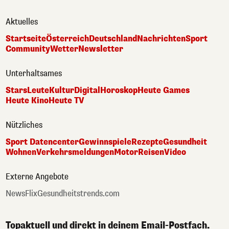
Aktuelles
Startseite
Österreich
Deutschland
Nachrichten
Sport
Community
Wetter
Newsletter
Unterhaltsames
Stars
Leute
Kultur
Digital
Horoskop
Heute Games
Heute Kino
Heute TV
Nützliches
Sport Datencenter
Gewinnspiele
Rezepte
Gesundheit
Wohnen
Verkehrsmeldungen
Motor
Reisen
Video
Externe Angebote
NewsFlix
Gesundheitstrends.com
Topaktuell und direkt in deinem Email-Postfach.