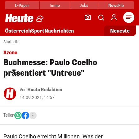
E-Paper
Immo
Jobs
NewsFlix
Arti
Österreich
Sport
Nachrichten
Neueste
Startseite
Szene
Buchmesse: Paulo Coelho
präsentiert "Untreue"
Von
Heute Redaktion
14.09.2021, 14:57
Teilen
Paulo Coelho erreicht Millionen. Was der