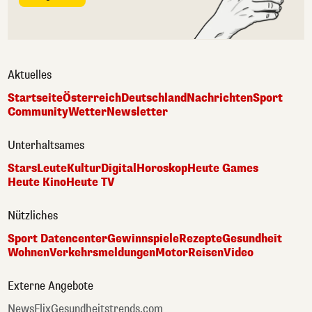
Aktuelles
Startseite
Österreich
Deutschland
Nachrichten
Sport
Community
Wetter
Newsletter
Unterhaltsames
Stars
Leute
Kultur
Digital
Horoskop
Heute Games
Heute Kino
Heute TV
Nützliches
Sport Datencenter
Gewinnspiele
Rezepte
Gesundheit
Wohnen
Verkehrsmeldungen
Motor
Reisen
Video
Externe Angebote
NewsFlix
Gesundheitstrends.com