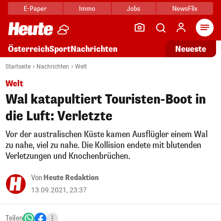
E-Paper
Immo
Jobs
NewsFlix
Arti
Österreich
Sport
Nachrichten
Neueste
Startseite
Nachrichten
Welt
Welt
Wal katapultiert Touristen-Boot in
die Luft: Verletzte
Vor der australischen Küste kamen Ausflügler einem Wal
zu nahe, viel zu nahe. Die Kollision endete mit blutenden
Verletzungen und Knochenbrüchen.
Von
Heute Redaktion
13.09.2021, 23:37
Teilen