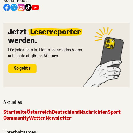
Social Media
Jetzt
Leserreporter
werden.
Für jedes Foto in "Heute" oder jedes Video
auf Heute.at gibt es 50 Euro.
So geht's
Aktuelles
Startseite
Österreich
Deutschland
Nachrichten
Sport
Community
Wetter
Newsletter
Unterhaltsames