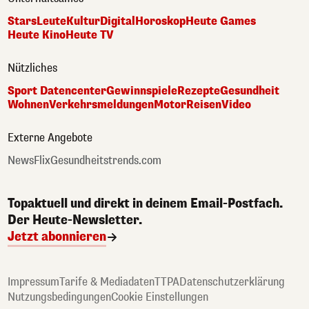
Stars
Leute
Kultur
Digital
Horoskop
Heute Games
Heute Kino
Heute TV
Nützliches
Sport Datencenter
Gewinnspiele
Rezepte
Gesundheit
Wohnen
Verkehrsmeldungen
Motor
Reisen
Video
Externe Angebote
NewsFlix
Gesundheitstrends.com
Topaktuell und direkt in deinem Email-Postfach.
Der Heute-Newsletter.
Jetzt abonnieren
Impressum
Tarife & Mediadaten
TTPA
Datenschutzerklärung
Nutzungsbedingungen
Cookie Einstellungen