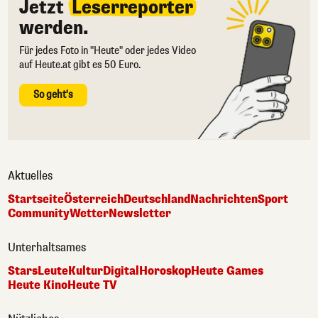
Jetzt
Leserreporter
werden.
Für jedes Foto in "Heute" oder jedes Video
auf Heute.at gibt es 50 Euro.
So geht's
Aktuelles
Startseite
Österreich
Deutschland
Nachrichten
Sport
Community
Wetter
Newsletter
Unterhaltsames
Stars
Leute
Kultur
Digital
Horoskop
Heute Games
Heute Kino
Heute TV