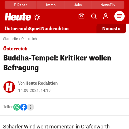
E-Paper
Immo
Jobs
NewsFlix
Arti
Österreich
Sport
Nachrichten
Neueste
Startseite
Österreich
Österreich
Buddha-Tempel: Kritiker wollen
Befragung
Von
Heute Redaktion
14.09.2021, 14:19
Teilen
Scharfer Wind weht momentan in Grafenwörth