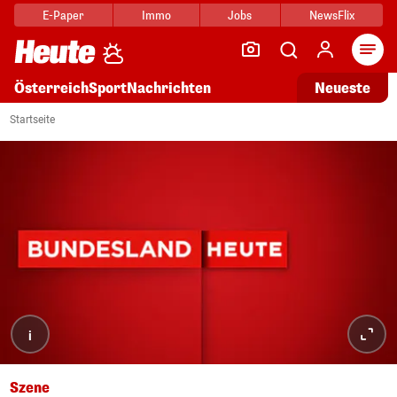
E-Paper
Immo
Jobs
NewsFlix
Arti
Österreich
Sport
Nachrichten
Neueste
Startseite
i
Szene