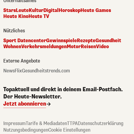
Unterhaltsames
Stars
Leute
Kultur
Digital
Horoskop
Heute Games
Heute Kino
Heute TV
Nützliches
Sport Datencenter
Gewinnspiele
Rezepte
Gesundheit
Wohnen
Verkehrsmeldungen
Motor
Reisen
Video
Externe Angebote
NewsFlix
Gesundheitstrends.com
Topaktuell und direkt in deinem Email-Postfach.
Der Heute-Newsletter.
Jetzt abonnieren
Impressum
Tarife & Mediadaten
TTPA
Datenschutzerklärung
Nutzungsbedingungen
Cookie Einstellungen