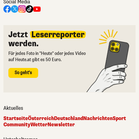
Social Media
Jetzt
Leserreporter
werden.
Für jedes Foto in "Heute" oder jedes Video
auf Heute.at gibt es 50 Euro.
So geht's
Aktuelles
Startseite
Österreich
Deutschland
Nachrichten
Sport
Community
Wetter
Newsletter