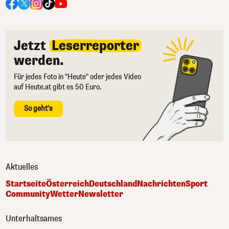
Jetzt
Leserreporter
werden.
Für jedes Foto in "Heute" oder jedes Video
auf Heute.at gibt es 50 Euro.
So geht's
Aktuelles
Startseite
Österreich
Deutschland
Nachrichten
Sport
Community
Wetter
Newsletter
Unterhaltsames