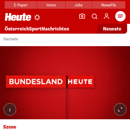
E-Paper
Immo
Jobs
NewsFlix
Arti
Österreich
Sport
Nachrichten
Neueste
Startseite
i
Szene