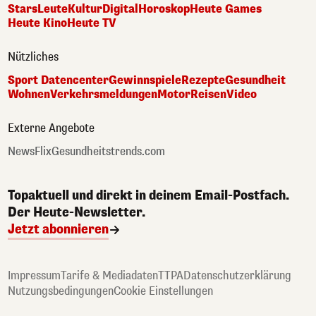
Stars
Leute
Kultur
Digital
Horoskop
Heute Games
Heute Kino
Heute TV
Nützliches
Sport Datencenter
Gewinnspiele
Rezepte
Gesundheit
Wohnen
Verkehrsmeldungen
Motor
Reisen
Video
Externe Angebote
NewsFlix
Gesundheitstrends.com
Topaktuell und direkt in deinem Email-Postfach.
Der Heute-Newsletter.
Jetzt abonnieren
Impressum
Tarife & Mediadaten
TTPA
Datenschutzerklärung
Nutzungsbedingungen
Cookie Einstellungen