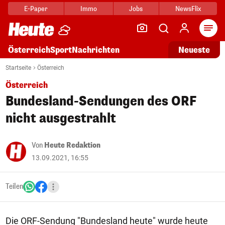
E-Paper
Immo
Jobs
NewsFlix
Arti
Österreich
Sport
Nachrichten
Neueste
Startseite
Österreich
Österreich
Bundesland-Sendungen des ORF
nicht ausgestrahlt
Von
Heute Redaktion
13.09.2021, 16:55
Teilen
Die ORF-Sendung "Bundesland heute" wurde heute