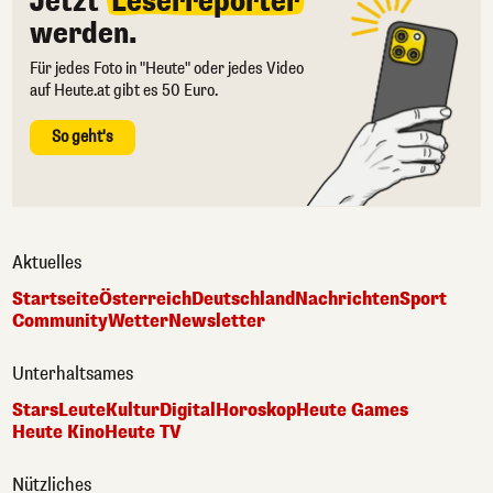
Jetzt
Leserreporter
werden.
Für jedes Foto in "Heute" oder jedes Video
auf Heute.at gibt es 50 Euro.
So geht's
Aktuelles
Startseite
Österreich
Deutschland
Nachrichten
Sport
Community
Wetter
Newsletter
Unterhaltsames
Stars
Leute
Kultur
Digital
Horoskop
Heute Games
Heute Kino
Heute TV
Nützliches