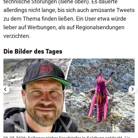
technische Störungen (siehe oben). Es dauerte
allerdings nicht lange, bis sich auch amüsante Tweets
zu dem Thema finden ließen. Ein User etwa würde
lieber auf Werbungen, als auf Regionalsendungen
verzichten.
1/50
Die Bilder des Tages
06.08.2026: Seltener pinker Grashüpfer in Salzburg entdeckt.
Ein
0