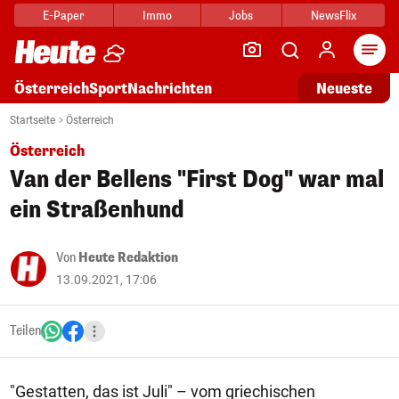
E-Paper
Immo
Jobs
NewsFlix
Arti
Österreich
Sport
Nachrichten
Neueste
Startseite
Österreich
Österreich
Van der Bellens "First Dog" war mal
ein Straßenhund
Von
Heute Redaktion
13.09.2021, 17:06
Teilen
"Gestatten, das ist Juli" – vom griechischen