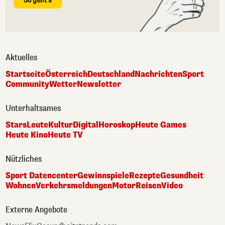
So geht's
Aktuelles
Startseite
Österreich
Deutschland
Nachrichten
Sport
Community
Wetter
Newsletter
Unterhaltsames
Stars
Leute
Kultur
Digital
Horoskop
Heute Games
Heute Kino
Heute TV
Nützliches
Sport Datencenter
Gewinnspiele
Rezepte
Gesundheit
Wohnen
Verkehrsmeldungen
Motor
Reisen
Video
Externe Angebote