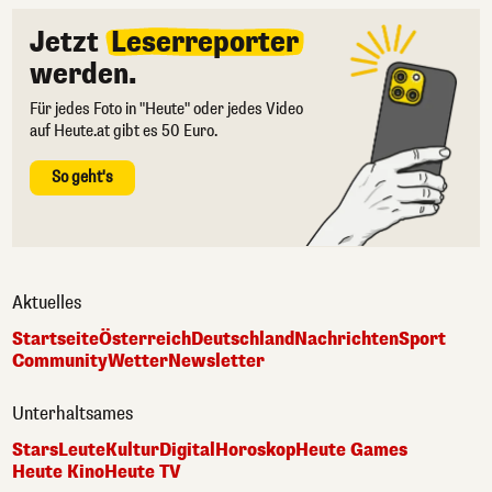
Jetzt
Leserreporter
werden.
Für jedes Foto in "Heute" oder jedes Video
auf Heute.at gibt es 50 Euro.
So geht's
Aktuelles
Startseite
Österreich
Deutschland
Nachrichten
Sport
Community
Wetter
Newsletter
Unterhaltsames
Stars
Leute
Kultur
Digital
Horoskop
Heute Games
Heute Kino
Heute TV