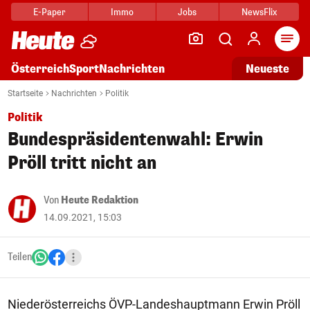
E-Paper
Immo
Jobs
NewsFlix
Arti
Österreich
Sport
Nachrichten
Neueste
Startseite
Nachrichten
Politik
Politik
Bundespräsidentenwahl: Erwin
Pröll tritt nicht an
Von
Heute Redaktion
14.09.2021, 15:03
Teilen
Niederösterreichs ÖVP-Landeshauptmann Erwin Pröll