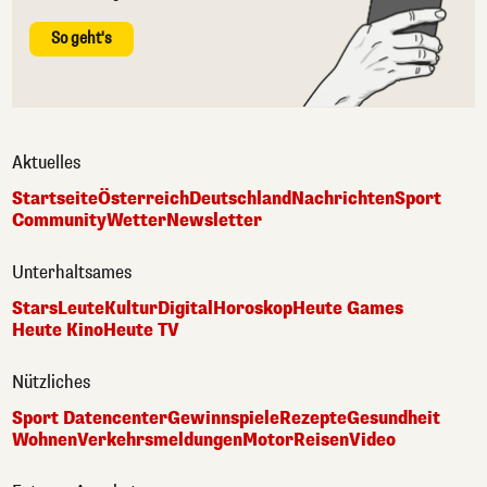
So geht's
Aktuelles
Startseite
Österreich
Deutschland
Nachrichten
Sport
Community
Wetter
Newsletter
Unterhaltsames
Stars
Leute
Kultur
Digital
Horoskop
Heute Games
Heute Kino
Heute TV
Nützliches
Sport Datencenter
Gewinnspiele
Rezepte
Gesundheit
Wohnen
Verkehrsmeldungen
Motor
Reisen
Video