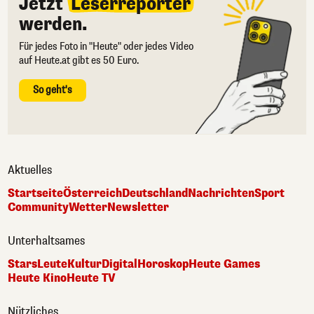
Jetzt
Leserreporter
werden.
Für jedes Foto in "Heute" oder jedes Video
auf Heute.at gibt es 50 Euro.
So geht's
Aktuelles
Startseite
Österreich
Deutschland
Nachrichten
Sport
Community
Wetter
Newsletter
Unterhaltsames
Stars
Leute
Kultur
Digital
Horoskop
Heute Games
Heute Kino
Heute TV
Nützliches