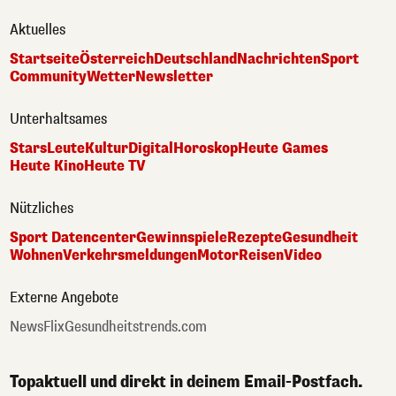
Aktuelles
Startseite
Österreich
Deutschland
Nachrichten
Sport
Community
Wetter
Newsletter
Unterhaltsames
Stars
Leute
Kultur
Digital
Horoskop
Heute Games
Heute Kino
Heute TV
Nützliches
Sport Datencenter
Gewinnspiele
Rezepte
Gesundheit
Wohnen
Verkehrsmeldungen
Motor
Reisen
Video
Externe Angebote
NewsFlix
Gesundheitstrends.com
Topaktuell und direkt in deinem Email-Postfach.