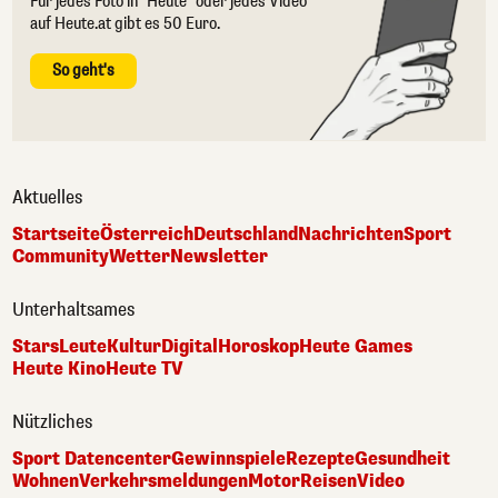
Für jedes Foto in "Heute" oder jedes Video
auf Heute.at gibt es 50 Euro.
So geht's
Aktuelles
Startseite
Österreich
Deutschland
Nachrichten
Sport
Community
Wetter
Newsletter
Unterhaltsames
Stars
Leute
Kultur
Digital
Horoskop
Heute Games
Heute Kino
Heute TV
Nützliches
Sport Datencenter
Gewinnspiele
Rezepte
Gesundheit
Wohnen
Verkehrsmeldungen
Motor
Reisen
Video