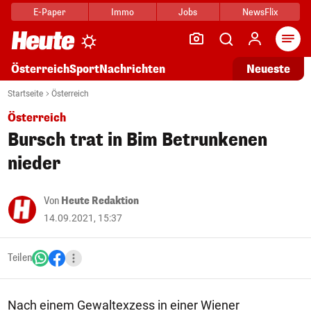
E-Paper
Immo
Jobs
NewsFlix
Arti
Österreich
Sport
Nachrichten
Neueste
Startseite
Österreich
Österreich
Bursch trat in Bim Betrunkenen
nieder
Von
Heute Redaktion
14.09.2021, 15:37
Teilen
Nach einem Gewaltexzess in einer Wiener