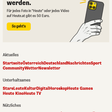
werden.
Für jedes Foto in "Heute" oder jedes Video
auf Heute.at gibt es 50 Euro.
So geht's
Aktuelles
Startseite
Österreich
Deutschland
Nachrichten
Sport
Community
Wetter
Newsletter
Unterhaltsames
Stars
Leute
Kultur
Digital
Horoskop
Heute Games
Heute Kino
Heute TV
Nützliches