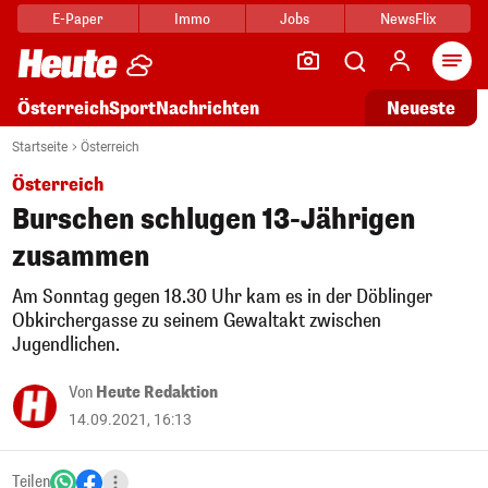
E-Paper
Immo
Jobs
NewsFlix
Arti
Österreich
Sport
Nachrichten
Neueste
Startseite
Österreich
Österreich
Burschen schlugen 13-Jährigen
zusammen
Am Sonntag gegen 18.30 Uhr kam es in der Döblinger
Obkirchergasse zu seinem Gewaltakt zwischen
Jugendlichen.
Von
Heute Redaktion
14.09.2021, 16:13
Teilen