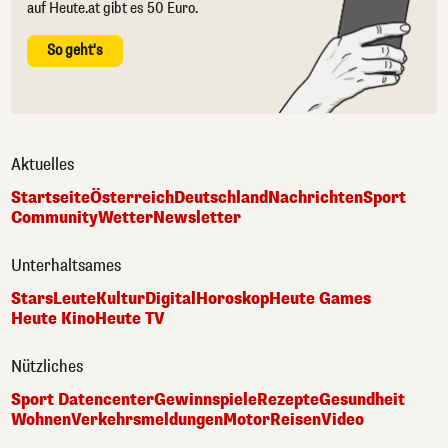
auf Heute.at gibt es 50 Euro.
So geht's
Aktuelles
Startseite
Österreich
Deutschland
Nachrichten
Sport
Community
Wetter
Newsletter
Unterhaltsames
Stars
Leute
Kultur
Digital
Horoskop
Heute Games
Heute Kino
Heute TV
Nützliches
Sport Datencenter
Gewinnspiele
Rezepte
Gesundheit
Wohnen
Verkehrsmeldungen
Motor
Reisen
Video