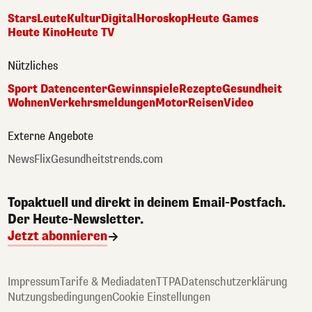
Stars
Leute
Kultur
Digital
Horoskop
Heute Games
Heute Kino
Heute TV
Nützliches
Sport Datencenter
Gewinnspiele
Rezepte
Gesundheit
Wohnen
Verkehrsmeldungen
Motor
Reisen
Video
Externe Angebote
NewsFlix
Gesundheitstrends.com
Topaktuell und direkt in deinem Email-Postfach.
Der Heute-Newsletter.
Jetzt abonnieren
Impressum
Tarife & Mediadaten
TTPA
Datenschutzerklärung
Nutzungsbedingungen
Cookie Einstellungen