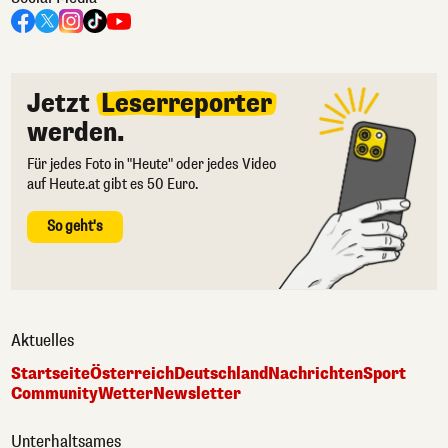
Jetzt
Leserreporter
werden.
Für jedes Foto in "Heute" oder jedes Video
auf Heute.at gibt es 50 Euro.
So geht's
Aktuelles
Startseite
Österreich
Deutschland
Nachrichten
Sport
Community
Wetter
Newsletter
Unterhaltsames