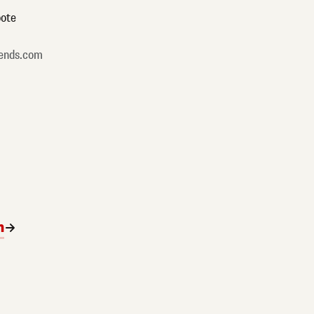
ote
ends.com
n