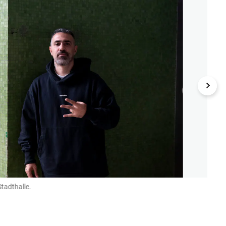
Stadthalle.
Der R
Helmut 