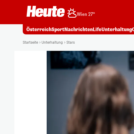
Wien 27°
Österreich
Sport
Nachrichten
Life
Unterhaltung
Startseite
Unterhaltung
Stars