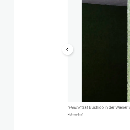
"Heute"
traf Bushido in der Wiener 
Helmut Graf