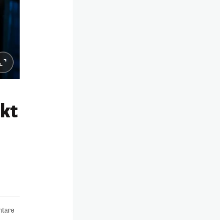
ckt
tare