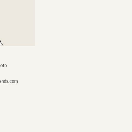
ote
ends.com