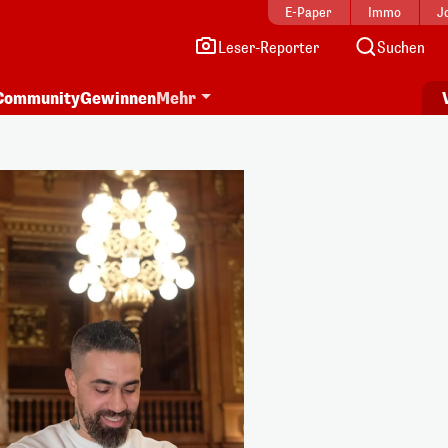
E-Paper
Immo
J
Leser-Reporter
Suchen
Community
Gewinnen
Mehr
i