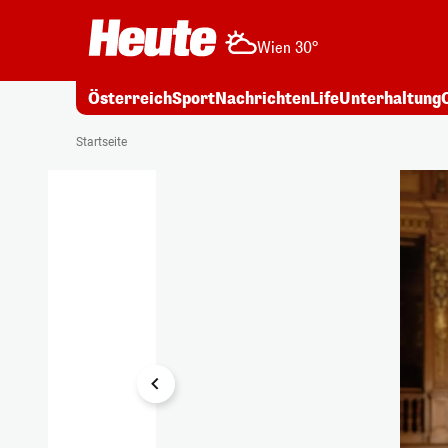
Wien 30°
Österreich
Sport
Nachrichten
Life
Unterhaltung
1/3
Startseite