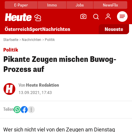
E-Paper
Immo
Jobs
NewsFlix
Arti
Österreich
Sport
Nachrichten
Neueste
Startseite
Nachrichten
Politik
Politik
Pikante Zeugen mischen Buwog-
Prozess auf
Von
Heute Redaktion
13.09.2021, 17:43
Teilen
Wer sich nicht viel von den Zeugen am Dienstag