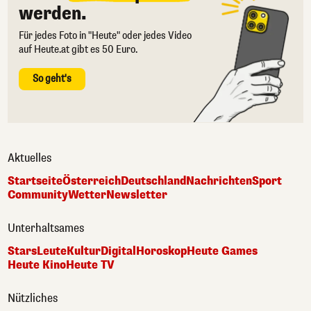
werden.
Für jedes Foto in "Heute" oder jedes Video
auf Heute.at gibt es 50 Euro.
So geht's
Aktuelles
Startseite
Österreich
Deutschland
Nachrichten
Sport
Community
Wetter
Newsletter
Unterhaltsames
Stars
Leute
Kultur
Digital
Horoskop
Heute Games
Heute Kino
Heute TV
Nützliches