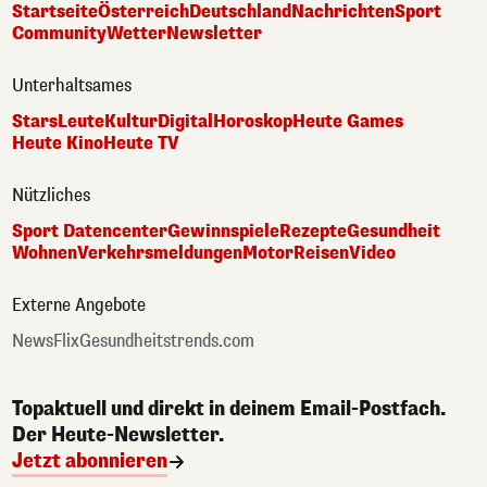
Startseite
Österreich
Deutschland
Nachrichten
Sport
Community
Wetter
Newsletter
Unterhaltsames
Stars
Leute
Kultur
Digital
Horoskop
Heute Games
Heute Kino
Heute TV
Nützliches
Sport Datencenter
Gewinnspiele
Rezepte
Gesundheit
Wohnen
Verkehrsmeldungen
Motor
Reisen
Video
Externe Angebote
NewsFlix
Gesundheitstrends.com
Topaktuell und direkt in deinem Email-Postfach.
Der Heute-Newsletter.
Jetzt abonnieren