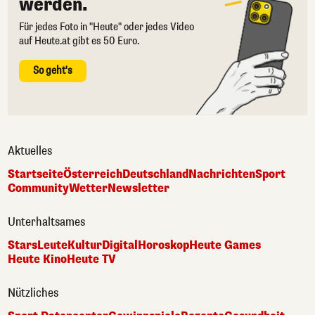
werden.
Für jedes Foto in "Heute" oder jedes Video
auf Heute.at gibt es 50 Euro.
So geht's
Aktuelles
Startseite
Österreich
Deutschland
Nachrichten
Sport
Community
Wetter
Newsletter
Unterhaltsames
Stars
Leute
Kultur
Digital
Horoskop
Heute Games
Heute Kino
Heute TV
Nützliches