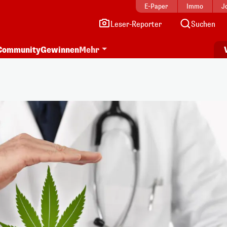
E-Paper
Immo
J
Leser-Reporter
Suchen
Community
Gewinnen
Mehr