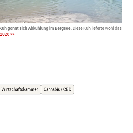
Kuh gönnt sich Abkühlung im Bergsee.
Diese Kuh lieferte wohl das
06.08
 2026 >>
fotog
>>
zVg / Di
Wirtschaftskammer
Cannabis / CBD