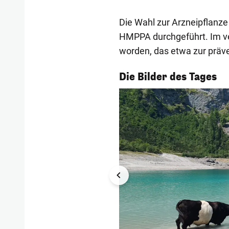
Die Wahl zur Arzneipflanz
HMPPA durchgeführt. Im v
worden, das etwa zur präve
1/55
Die Bilder des Tages