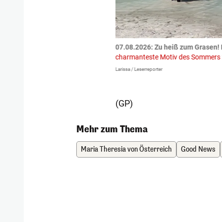
tzte.
Zu einem tragischen
07.08.2026: Zu heiß zum Grasen! 
igen gekommen.
Bei einem Frontal-
charmanteste Motiv des Sommers
Larissa / Leserreporter
(GP)
Mehr zum Thema
Maria Theresia von Österreich
Good News