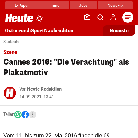
E-Paper
Immo
Jobs
NewsFlix
Arti
Österreich
Sport
Nachrichten
Neueste
Startseite
Szene
Cannes 2016: "Die Verachtung" als
Plakatmotiv
Von
Heute Redaktion
14.09.2021, 13:41
Teilen
Vom 11. bis zum 22. Mai 2016 finden die 69.