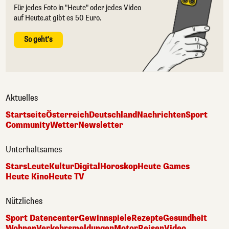
Für jedes Foto in "Heute" oder jedes Video
auf Heute.at gibt es 50 Euro.
So geht's
Aktuelles
Startseite
Österreich
Deutschland
Nachrichten
Sport
Community
Wetter
Newsletter
Unterhaltsames
Stars
Leute
Kultur
Digital
Horoskop
Heute Games
Heute Kino
Heute TV
Nützliches
Sport Datencenter
Gewinnspiele
Rezepte
Gesundheit
Wohnen
Verkehrsmeldungen
Motor
Reisen
Video