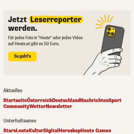
Jetzt
Leserreporter
werden.
Für jedes Foto in "Heute" oder jedes Video
auf Heute.at gibt es 50 Euro.
So geht's
Aktuelles
Startseite
Österreich
Deutschland
Nachrichten
Sport
Community
Wetter
Newsletter
Unterhaltsames
Stars
Leute
Kultur
Digital
Horoskop
Heute Games