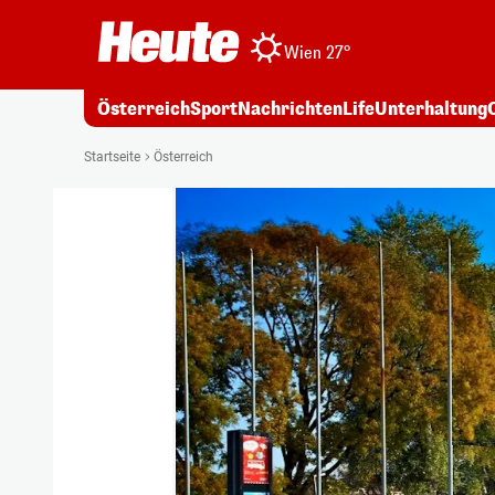
Wien 27°
Österreich
Sport
Nachrichten
Life
Unterhaltung
Startseite
Österreich