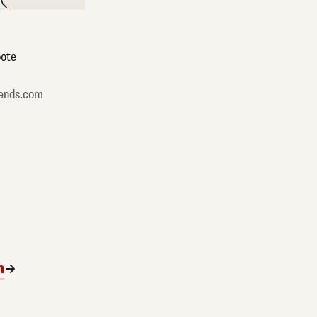
ote
ends.com
n