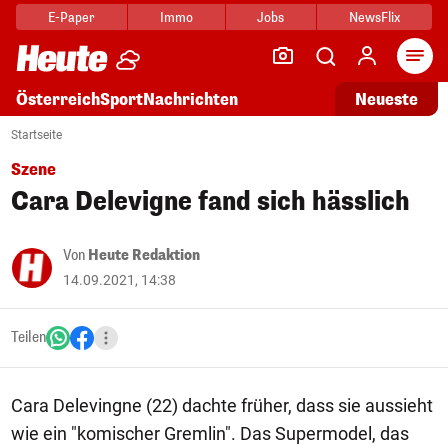
E-Paper
Immo
Jobs
NewsFlix
Arti
Österreich
Sport
Nachrichten
Neueste
Startseite
Szene
Cara Delevigne fand sich hässlich
Von
Heute Redaktion
14.09.2021, 14:38
Teilen
Cara Delevingne (22) dachte früher, dass sie aussieht
wie ein "komischer Gremlin". Das Supermodel, das