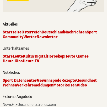
Aktuelles
Startseite
Österreich
Deutschland
Nachrichten
Sport
Community
Wetter
Newsletter
Unterhaltsames
Stars
Leute
Kultur
Digital
Horoskop
Heute Games
Heute Kino
Heute TV
Nützliches
Sport Datencenter
Gewinnspiele
Rezepte
Gesundheit
Wohnen
Verkehrsmeldungen
Motor
Reisen
Video
Externe Angebote
NewsFlix
Gesundheitstrends.com