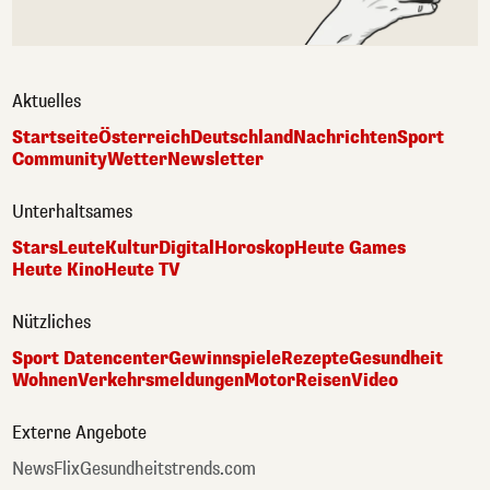
Aktuelles
Startseite
Österreich
Deutschland
Nachrichten
Sport
Community
Wetter
Newsletter
Unterhaltsames
Stars
Leute
Kultur
Digital
Horoskop
Heute Games
Heute Kino
Heute TV
Nützliches
Sport Datencenter
Gewinnspiele
Rezepte
Gesundheit
Wohnen
Verkehrsmeldungen
Motor
Reisen
Video
Externe Angebote
NewsFlix
Gesundheitstrends.com