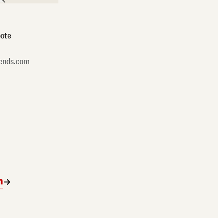
ote
ends.com
n