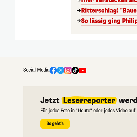
Hier verstecken si
Ritterschlag! "Bau
So lässig ging Phi
Social Media
Jetzt
Leserreporter
werd
Für jedes Foto in "Heute" oder jedes Video auf
So geht's