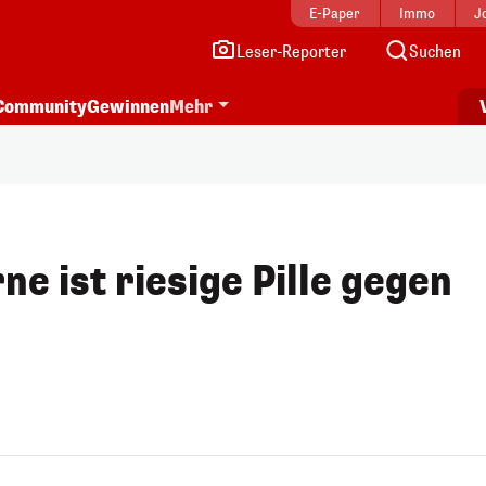
E-Paper
Immo
J
Leser-Reporter
Suchen
Community
Gewinnen
Mehr
ne ist riesige Pille gegen