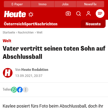
E-Paper
Immo
Jobs
NewsFlix
Arti
Österreich
Sport
Nachrichten
Neueste
Startseite
Nachrichten
Welt
Welt
Vater vertritt seinen toten Sohn auf
Abschlussball
Von
Heute Redaktion
13.09.2021, 20:37
Teilen
Kaylee posiert fürs Foto beim Abschlussball, doch ihr