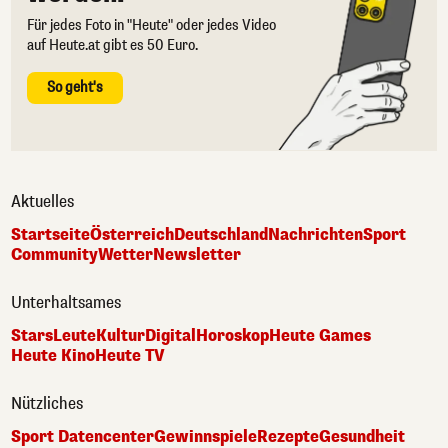
Für jedes Foto in "Heute" oder jedes Video
auf Heute.at gibt es 50 Euro.
So geht's
Aktuelles
Startseite
Österreich
Deutschland
Nachrichten
Sport
Community
Wetter
Newsletter
Unterhaltsames
Stars
Leute
Kultur
Digital
Horoskop
Heute Games
Heute Kino
Heute TV
Nützliches
Sport Datencenter
Gewinnspiele
Rezepte
Gesundheit