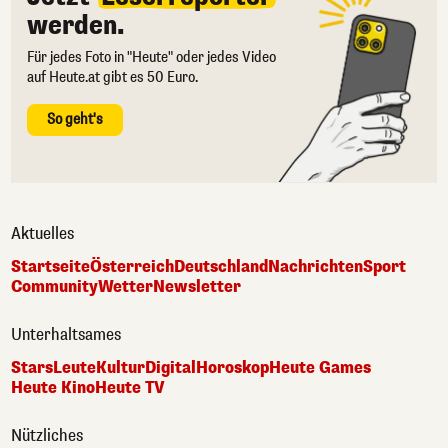
werden.
Für jedes Foto in "Heute" oder jedes Video
auf Heute.at gibt es 50 Euro.
So geht's
Aktuelles
Startseite
Österreich
Deutschland
Nachrichten
Sport
Community
Wetter
Newsletter
Unterhaltsames
Stars
Leute
Kultur
Digital
Horoskop
Heute Games
Heute Kino
Heute TV
Nützliches