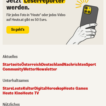
Jetzt
Leserreporter
werden.
Für jedes Foto in "Heute" oder jedes Video
auf Heute.at gibt es 50 Euro.
So geht's
Aktuelles
Startseite
Österreich
Deutschland
Nachrichten
Sport
Community
Wetter
Newsletter
Unterhaltsames
Stars
Leute
Kultur
Digital
Horoskop
Heute Games
Heute Kino
Heute TV
Nützliches