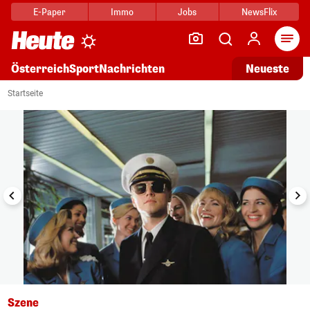
E-Paper
Immo
Jobs
NewsFlix
Arti
Österreich
Sport
Nachrichten
Neueste
i
1/16
Startseite
Szene