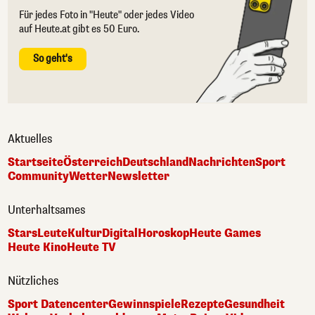
Für jedes Foto in "Heute" oder jedes Video
auf Heute.at gibt es 50 Euro.
So geht's
Aktuelles
Startseite
Österreich
Deutschland
Nachrichten
Sport
Community
Wetter
Newsletter
Unterhaltsames
Stars
Leute
Kultur
Digital
Horoskop
Heute Games
Heute Kino
Heute TV
Nützliches
Sport Datencenter
Gewinnspiele
Rezepte
Gesundheit