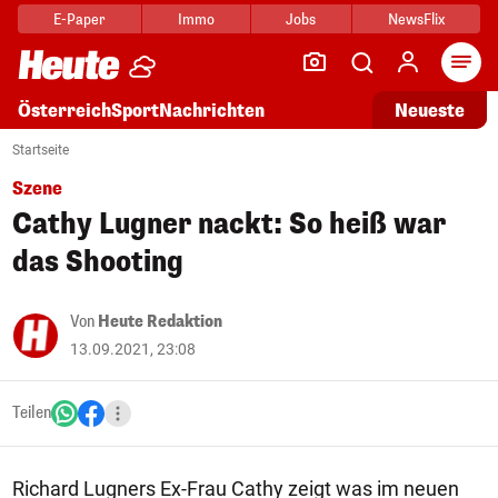
E-Paper
Immo
Jobs
NewsFlix
Arti
Österreich
Sport
Nachrichten
Neueste
Startseite
Szene
Cathy Lugner nackt: So heiß war
das Shooting
Von
Heute Redaktion
13.09.2021, 23:08
Teilen
Richard Lugners Ex-Frau Cathy zeigt was im neuen