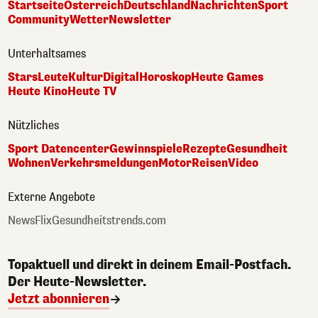
Startseite
Österreich
Deutschland
Nachrichten
Sport
Community
Wetter
Newsletter
Unterhaltsames
Stars
Leute
Kultur
Digital
Horoskop
Heute Games
Heute Kino
Heute TV
Nützliches
Sport Datencenter
Gewinnspiele
Rezepte
Gesundheit
Wohnen
Verkehrsmeldungen
Motor
Reisen
Video
Externe Angebote
NewsFlix
Gesundheitstrends.com
Topaktuell und direkt in deinem Email-Postfach.
Der Heute-Newsletter.
Jetzt abonnieren