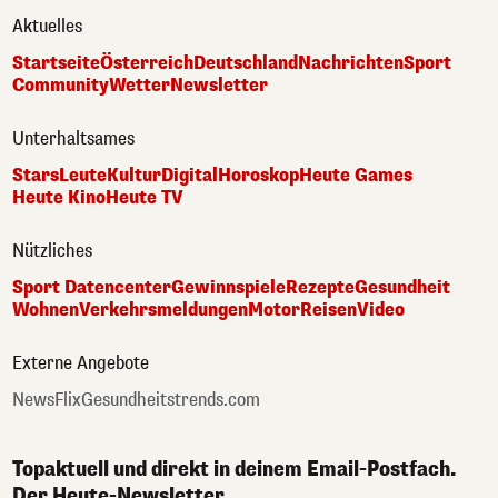
Aktuelles
Startseite
Österreich
Deutschland
Nachrichten
Sport
Community
Wetter
Newsletter
Unterhaltsames
Stars
Leute
Kultur
Digital
Horoskop
Heute Games
Heute Kino
Heute TV
Nützliches
Sport Datencenter
Gewinnspiele
Rezepte
Gesundheit
Wohnen
Verkehrsmeldungen
Motor
Reisen
Video
Externe Angebote
NewsFlix
Gesundheitstrends.com
Topaktuell und direkt in deinem Email-Postfach.
Der Heute-Newsletter.