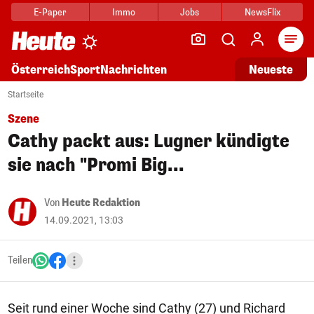
E-Paper
Immo
Jobs
NewsFlix
Arti
Österreich
Sport
Nachrichten
Neueste
Startseite
Szene
Cathy packt aus: Lugner kündigte
sie nach "Promi Big...
Von
Heute Redaktion
14.09.2021, 13:03
Teilen
Seit rund einer Woche sind Cathy (27) und Richard