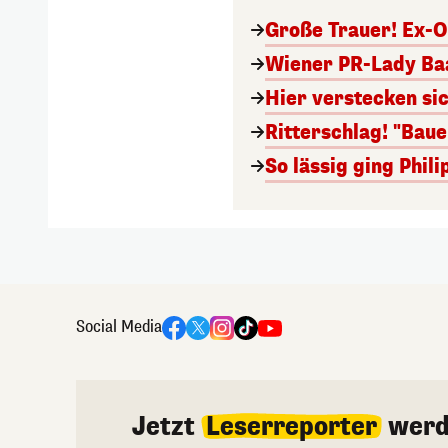
Große Trauer! Ex-O
Wiener PR-Lady Baa
Hier verstecken si
Ritterschlag! "Bau
So lässig ging Phi
Social Media
Jetzt
Leserreporter
werd