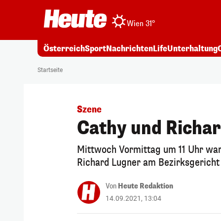
Wien 31°
Österreich
Sport
Nachrichten
Life
Unterhaltung
Startseite
Szene
Cathy und Richar
Mittwoch Vormittag um 11 Uhr wa
Richard Lugner am Bezirksgericht 
Von
Heute Redaktion
14.09.2021, 13:04