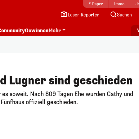
E-Paper
Immo
J
Leser-Reporter
Suchen
Community
Gewinnen
Mehr
d Lugner sind geschieden
r es soweit. Nach 809 Tagen Ehe wurden Cathy und
Fünfhaus offiziell geschieden.