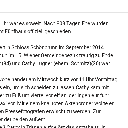
 Uhr war es soweit. Nach 809 Tagen Ehe wurden
t Fünfhaus offiziell geschieden.
eit in Schloss Schönbrunn im September 2014
nun im 15. Wiener Gemeindebezirk traurig zu Ende.
r (84) und Cathy Lugner (ehem. Schmitz)(26) war
 voneinander am Mittwoch kurz vor 11 Uhr Vormittag
 ein, um sich scheiden zu lassen.Cathy kam mit
 zu Fuß um viertel vor elf an, der Ingenieur fuhr
xi vor. Mit einem knallroten Aktenordner wollte er
 Pressefotografen erwischt zu werden. Zur
er der beiden äußern.
eß Cathy in Tränen aufgelöst das Amtshaus. In