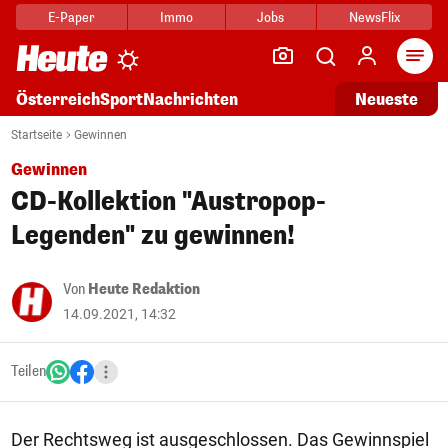
E-Paper
Immo
Jobs
NewsFlix
Arti
Österreich
Sport
Nachrichten
Neueste
Startseite
Gewinnen
Gewinnen
CD-Kollektion "Austropop-
Legenden" zu gewinnen!
Von
Heute Redaktion
14.09.2021, 14:32
Teilen
Der Rechtsweg ist ausgeschlossen. Das Gewinnspiel