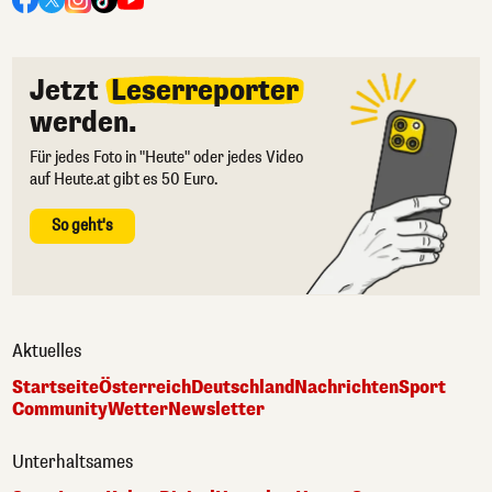
Jetzt
Leserreporter
werden.
Für jedes Foto in "Heute" oder jedes Video
auf Heute.at gibt es 50 Euro.
So geht's
Aktuelles
Startseite
Österreich
Deutschland
Nachrichten
Sport
Community
Wetter
Newsletter
Unterhaltsames