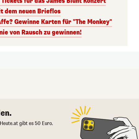
 Tickets für das James Blunt Konzert
it dem neuen Brieflos
Affe? Gewinne Karten für "The Monkey"
inie von Rausch zu gewinnen!
en.
 Heute.at gibt es 50 Euro.