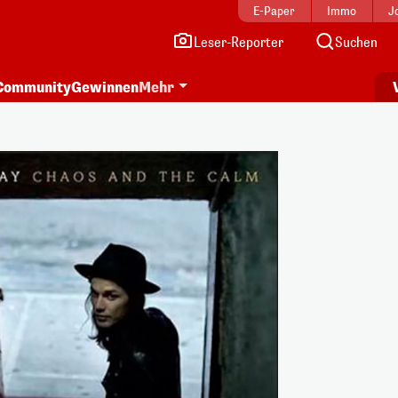
E-Paper
Immo
J
Leser-Reporter
Suchen
Community
Gewinnen
Mehr