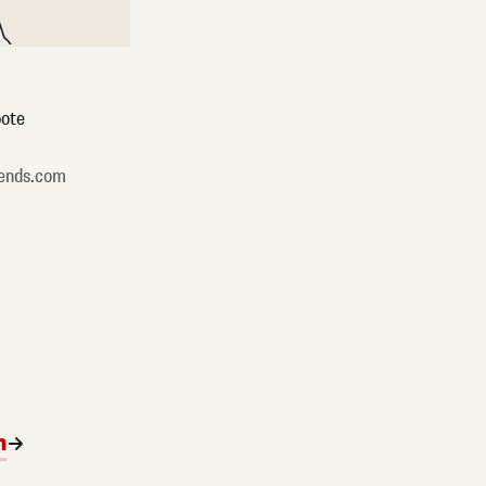
ote
ends.com
n