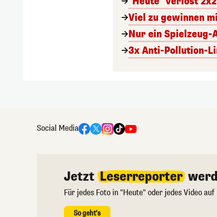
"Heute" verlost 2x2
Viel zu gewinnen m
Nur ein Spielzeug-
3x Anti-Pollution-L
Social Media
Jetzt
Leserreporter
werd
Für jedes Foto in "Heute" oder jedes Video auf
So geht's