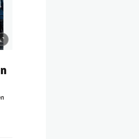
in
en