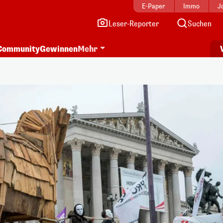
E-Paper
Immo
J
Leser-Reporter
Suchen
Community
Gewinnen
Mehr