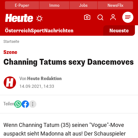
E-Paper
Immo
Jobs
NewsFlix
Arti
Österreich
Sport
Nachrichten
Neueste
Startseite
Szene
Channing Tatums sexy Dancemoves
Von
Heute Redaktion
14.09.2021, 14:33
Teilen
Wenn Channing Tatum (35) seinen "Vogue"-Move
auspackt sieht Madonna alt aus! Der Schauspieler