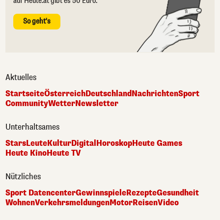
auf Heute.at gibt es 50 Euro.
So geht's
Aktuelles
Startseite
Österreich
Deutschland
Nachrichten
Sport
Community
Wetter
Newsletter
Unterhaltsames
Stars
Leute
Kultur
Digital
Horoskop
Heute Games
Heute Kino
Heute TV
Nützliches
Sport Datencenter
Gewinnspiele
Rezepte
Gesundheit
Wohnen
Verkehrsmeldungen
Motor
Reisen
Video