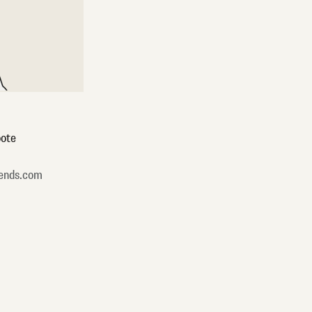
ote
ends.com