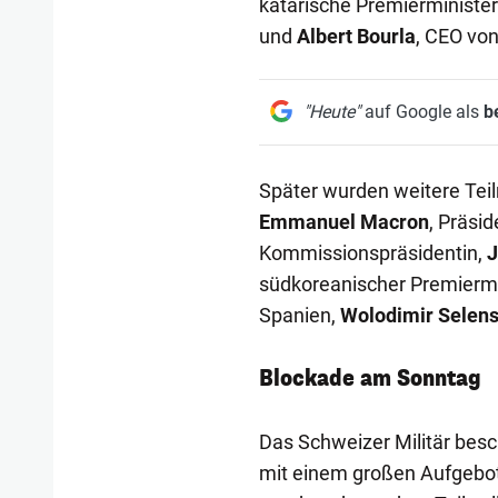
katarische Premierministe
und
Albert Bourla
, CEO von
"Heute"
auf Google als
b
Später wurden weitere Tei
Emmanuel Macron
, Präsi
Kommissionspräsidentin,
J
südkoreanischer Premiermi
Spanien,
Wolodimir Selens
Blockade am Sonntag
Das Schweizer Militär besc
mit einem großen Aufgebot. 