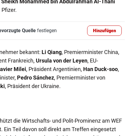
r
Sheikh Mohammed bin Abdulrahman Al-Thani
 Pfizer.
evorzugte Quelle
festlegen
Hinzufügen
lnehmer bekannt:
Li Qiang
, Premierminister China,
dent Frankreich,
Ursula von der Leyen
, EU-
avier Milei
, Präsident Argentinien,
Han Duck-soo
,
nister,
Pedro Sánchez
, Premierminister von
ki
, Präsident der Ukraine.
hützt die Wirtschafts- und Polit-Prominenz am WEF
Ein Teil davon soll direkt am Treffen eingesetzt