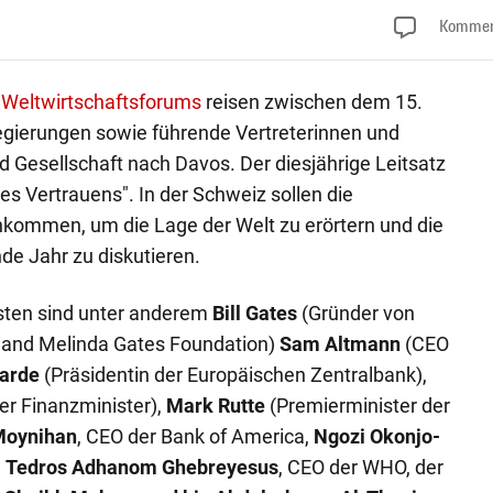
Kommen
s
Weltwirtschaftsforums
reisen zwischen dem 15.
egierungen sowie führende Vertreterinnen und
d Gesellschaft nach Davos. Der diesjährige Leitsatz
es Vertrauens". In der Schweiz sollen die
mmen, um die Lage der Welt zu erörtern und die
de Jahr zu diskutieren.
sten sind unter anderem
Bill Gates
(Gründer von
ll and Melinda Gates Foundation)
Sam Altmann
(CEO
garde
(Präsidentin der Europäischen Zentralbank),
er Finanzminister),
Mark Rutte
(Premierminister der
Moynihan
, CEO der Bank of America,
Ngozi Okonjo-
,
Tedros Adhanom Ghebreyesus
, CEO der WHO, der