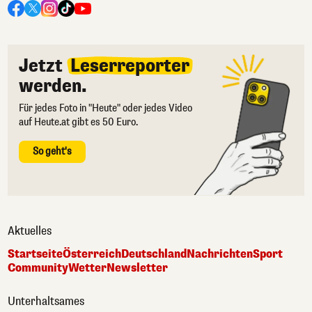
Jetzt
Leserreporter
werden.
Für jedes Foto in "Heute" oder jedes Video
auf Heute.at gibt es 50 Euro.
So geht's
Aktuelles
Startseite
Österreich
Deutschland
Nachrichten
Sport
Community
Wetter
Newsletter
Unterhaltsames