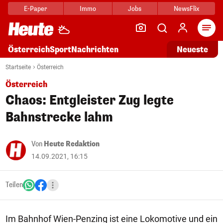
E-Paper
Immo
Jobs
NewsFlix
Arti
Österreich
Sport
Nachrichten
Neueste
Startseite
Österreich
Österreich
Chaos: Entgleister Zug legte
Bahnstrecke lahm
Von
Heute Redaktion
14.09.2021, 16:15
Teilen
Im Bahnhof Wien-Penzing ist eine Lokomotive und ein