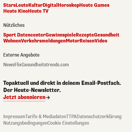
Stars
Leute
Kultur
Digital
Horoskop
Heute Games
Heute Kino
Heute TV
Nützliches
Sport Datencenter
Gewinnspiele
Rezepte
Gesundheit
Wohnen
Verkehrsmeldungen
Motor
Reisen
Video
Externe Angebote
NewsFlix
Gesundheitstrends.com
Topaktuell und direkt in deinem Email-Postfach.
Der Heute-Newsletter.
Jetzt abonnieren
Impressum
Tarife & Mediadaten
TTPA
Datenschutzerklärung
Nutzungsbedingungen
Cookie Einstellungen