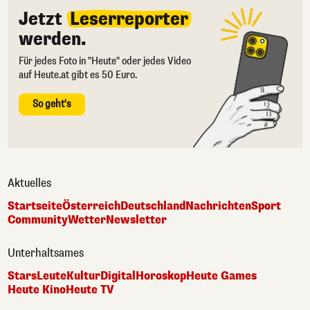
Jetzt
Leserreporter
werden.
Für jedes Foto in "Heute" oder jedes Video
auf Heute.at gibt es 50 Euro.
So geht's
Aktuelles
Startseite
Österreich
Deutschland
Nachrichten
Sport
Community
Wetter
Newsletter
Unterhaltsames
Stars
Leute
Kultur
Digital
Horoskop
Heute Games
Heute Kino
Heute TV