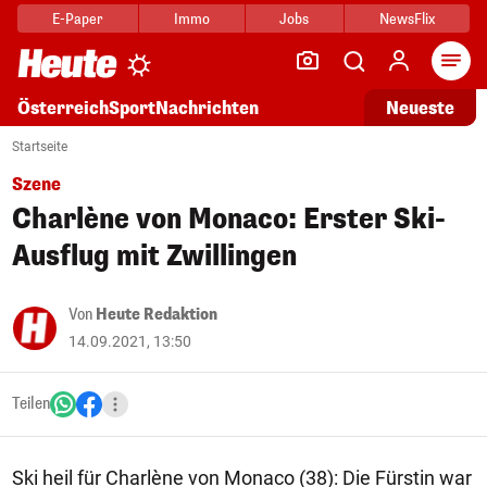
E-Paper
Immo
Jobs
NewsFlix
Arti
Österreich
Sport
Nachrichten
Neueste
Startseite
Szene
Charlène von Monaco: Erster Ski-
Ausflug mit Zwillingen
Von
Heute Redaktion
14.09.2021, 13:50
Teilen
Ski heil für Charlène von Monaco (38): Die Fürstin war