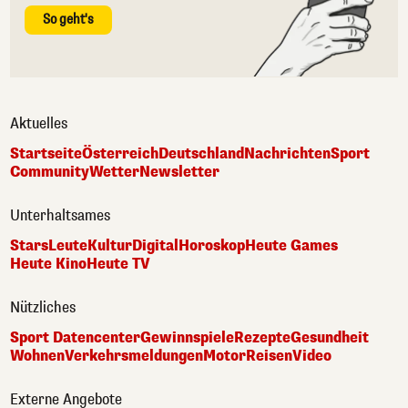
So geht's
Aktuelles
Startseite
Österreich
Deutschland
Nachrichten
Sport
Community
Wetter
Newsletter
Unterhaltsames
Stars
Leute
Kultur
Digital
Horoskop
Heute Games
Heute Kino
Heute TV
Nützliches
Sport Datencenter
Gewinnspiele
Rezepte
Gesundheit
Wohnen
Verkehrsmeldungen
Motor
Reisen
Video
Externe Angebote