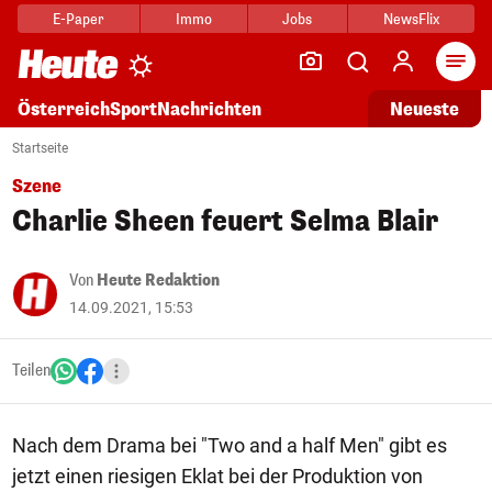
E-Paper
Immo
Jobs
NewsFlix
Arti
Österreich
Sport
Nachrichten
Neueste
Startseite
Szene
Charlie Sheen feuert Selma Blair
Von
Heute Redaktion
14.09.2021, 15:53
Teilen
Nach dem Drama bei "Two and a half Men" gibt es
jetzt einen riesigen Eklat bei der Produktion von