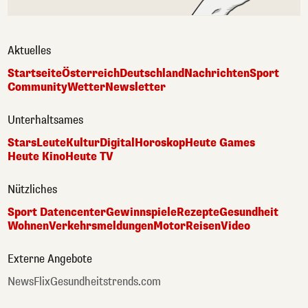
Aktuelles
Startseite
Österreich
Deutschland
Nachrichten
Sport
Community
Wetter
Newsletter
Unterhaltsames
Stars
Leute
Kultur
Digital
Horoskop
Heute Games
Heute Kino
Heute TV
Nützliches
Sport Datencenter
Gewinnspiele
Rezepte
Gesundheit
Wohnen
Verkehrsmeldungen
Motor
Reisen
Video
Externe Angebote
NewsFlix
Gesundheitstrends.com