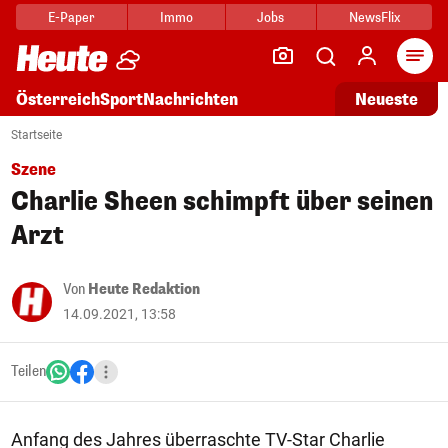
E-Paper
Immo
Jobs
NewsFlix
Arti
Österreich
Sport
Nachrichten
Neueste
Startseite
Szene
Charlie Sheen schimpft über seinen
Arzt
Von
Heute Redaktion
14.09.2021, 13:58
Teilen
Anfang des Jahres überraschte TV-Star Charlie