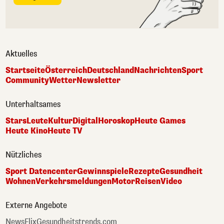
Aktuelles
Startseite
Österreich
Deutschland
Nachrichten
Sport
Community
Wetter
Newsletter
Unterhaltsames
Stars
Leute
Kultur
Digital
Horoskop
Heute Games
Heute Kino
Heute TV
Nützliches
Sport Datencenter
Gewinnspiele
Rezepte
Gesundheit
Wohnen
Verkehrsmeldungen
Motor
Reisen
Video
Externe Angebote
NewsFlix
Gesundheitstrends.com