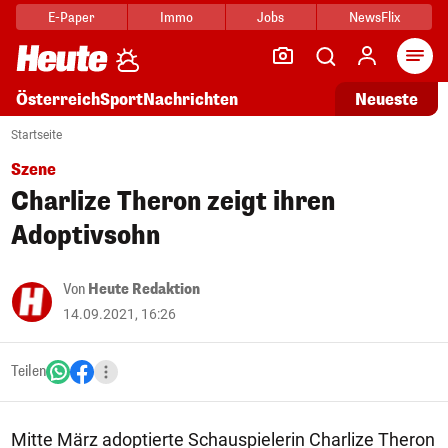
E-Paper
Immo
Jobs
NewsFlix
Arti
Österreich
Sport
Nachrichten
Neueste
Startseite
Szene
Charlize Theron zeigt ihren
Adoptivsohn
Von
Heute Redaktion
14.09.2021, 16:26
Teilen
Mitte März adoptierte Schauspielerin Charlize Theron