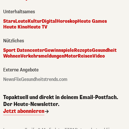
Unterhaltsames
Stars
Leute
Kultur
Digital
Horoskop
Heute Games
Heute Kino
Heute TV
Nützliches
Sport Datencenter
Gewinnspiele
Rezepte
Gesundheit
Wohnen
Verkehrsmeldungen
Motor
Reisen
Video
Externe Angebote
NewsFlix
Gesundheitstrends.com
Topaktuell und direkt in deinem Email-Postfach.
Der Heute-Newsletter.
Jetzt abonnieren